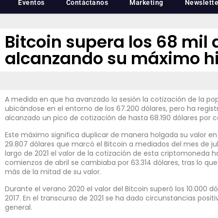
Eventos
Contáctanos
Marketing
Newslette
Bitcoin supera los 68 mil 
alcanzando su máximo hi
A medida en que ha avanzado la sesión la cotización de la po
ubicándose en el entorno de los 67.200 dólares, pero ha regi
alcanzado un pico de cotización de hasta 68.190 dólares por c
Este máximo significa duplicar de manera holgada su valor en
29.807 dólares que marcó el Bitcoin a mediados del mes de jul
largo de 2021 el valor de la cotización de esta criptomoneda h
comienzos de abril se cambiaba por 63.314 dólares, tras lo q
más de la mitad de su valor.
Durante el verano 2020 el valor del Bitcoin superó los 10.000 d
2017. En el transcurso de 2021 se ha dado circunstancias posi
general.