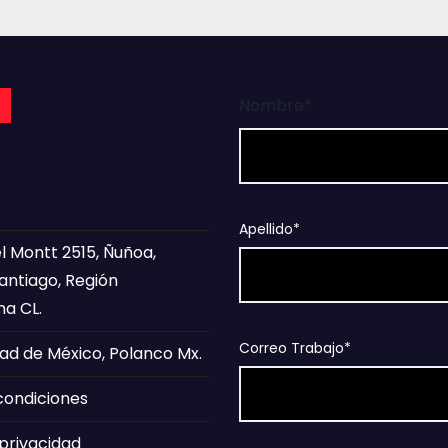
a
Nombre*
Apellido*
l Montt 2515, Ñuñoa,
Santiago, Región
na CL.
Correo Trabajo*
ad de México, Polanco Mx.
condiciones
 privacidad