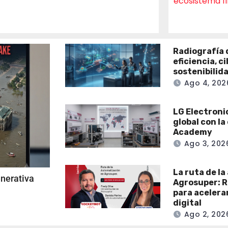
ecosistema f
Radiografía d
eficiencia, c
sostenibilid
Ago 4, 202
LG Electroni
global con l
Academy
Ago 3, 202
La ruta de l
enerativa
Agrosuper: R
para acelera
digital
Ago 2, 202