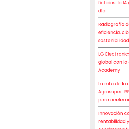
ficticios: la 
día
Radiografía d
eficiencia, ci
sostenibilida
LG Electronic
global con la
Academy
La ruta de la
Agrosuper: RP
para acelerar
Innovación co
rentabilidad 