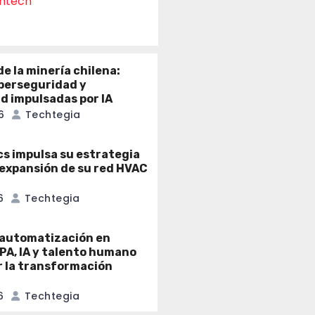
intech
e la minería chilena:
iberseguridad y
ad impulsadas por IA
6
Techtegia
cs impulsa su estrategia
a expansión de su red HVAC
6
Techtegia
a automatización en
PA, IA y talento humano
r la transformación
6
Techtegia