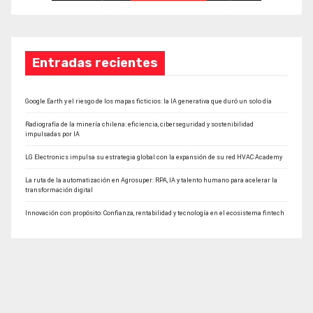
Entradas recientes
Google Earth y el riesgo de los mapas ficticios: la IA generativa que duró un solo día
Radiografía de la minería chilena: eficiencia, ciberseguridad y sostenibilidad
impulsadas por IA
LG Electronics impulsa su estrategia global con la expansión de su red HVAC Academy
La ruta de la automatización en Agrosuper: RPA, IA y talento humano para acelerar la
transformación digital
Innovación con propósito: Confianza, rentabilidad y tecnología en el ecosistema fintech