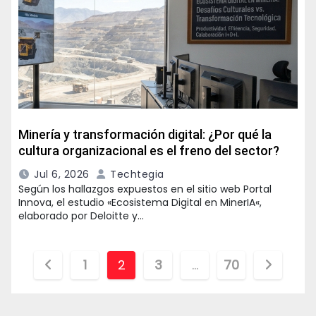
Minería y transformación digital: ¿Por qué la
cultura organizacional es el freno del sector?
Jul 6, 2026
Techtegia
Según los hallazgos expuestos en el sitio web Portal
Innova, el estudio «Ecosistema Digital en MinerIA«,
elaborado por Deloitte y…
Paginación
1
2
3
…
70
de