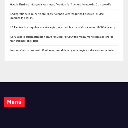
Google Earth y el riesgo de los mapas ficticios: la IA generativa que duró un solo día
Radiografía de la minería chilena: eficiencia, ciberseguridad y sostenibilidad
impulsadas por IA
LG Electronics impulsa su estrategia global con la expansión de su red HVAC Academy
La ruta de la automatización en Agrosuper: RPA, IA y talento humano para acelerar la
transformación digital
Innovación con propósito: Confianza, rentabilidad y tecnología en el ecosistema fintech
Menú