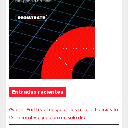
Entradas recientes
Google Earth y el riesgo de los mapas ficticios: la
IA generativa que duró un solo día