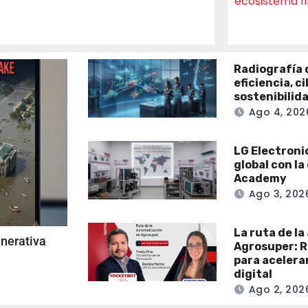
ecosistema f
Radiografía d
eficiencia, c
sostenibilid
Ago 4, 202
LG Electroni
global con l
Academy
Ago 3, 202
La ruta de l
enerativa
Agrosuper: R
para acelera
digital
Ago 2, 202