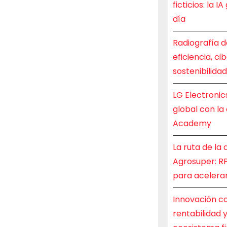
ficticios: la 
día
Radiografía d
eficiencia, ci
sostenibilida
LG Electronic
global con la
Academy
La ruta de la
Agrosuper: RP
para acelerar
Innovación co
rentabilidad 