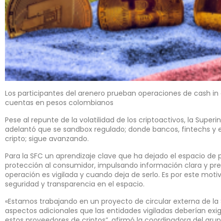
Los participantes del arenero prueban operaciones de cash i
cuentas en pesos colombianos
Pese al repunte de la volatilidad de los criptoactivos, la Sup
adelantó que se sandbox regulado; donde bancos, fintechs 
cripto; sigue avanzando.
Para la SFC un aprendizaje clave que ha dejado el espacio de p
protección al consumidor, impulsando información clara y pr
operación es vigilada y cuando deja de serlo. Es por este mot
seguridad y transparencia en el espacio.
«Estamos trabajando en un proyecto de circular externa de la 
aspectos adicionales que las entidades vigiladas deberían exig
estos proveedores de criptos”, afirmó la coordinadora del grup