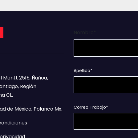
a
Nombre*
Apellido*
l Montt 2515, Ñuñoa,
Santiago, Región
na CL.
Correo Trabajo*
ad de México, Polanco Mx.
condiciones
 privacidad