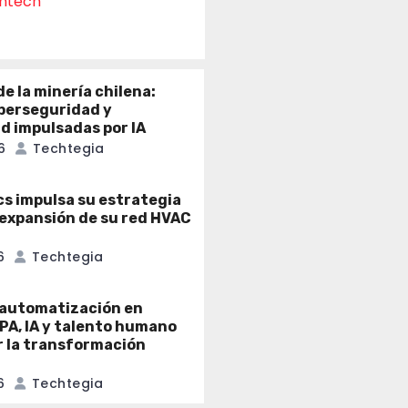
intech
e la minería chilena:
iberseguridad y
ad impulsadas por IA
6
Techtegia
cs impulsa su estrategia
a expansión de su red HVAC
6
Techtegia
a automatización en
PA, IA y talento humano
r la transformación
6
Techtegia