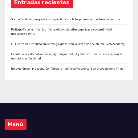
Entradas recientes
Google Earth y el riesgo de los mapas ficticios: la IA generativa que duró un solo día
Radiografía de la minería chilena: eficiencia, ciberseguridad y sostenibilidad
impulsadas por IA
LG Electronics impulsa su estrategia global con la expansión de su red HVAC Academy
La ruta de la automatización en Agrosuper: RPA, IA y talento humano para acelerar la
transformación digital
Innovación con propósito: Confianza, rentabilidad y tecnología en el ecosistema fintech
Menú