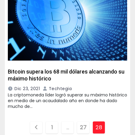
Bitcoin supera los 68 mil dólares alcanzando su
máximo histórico
Dic 23, 2021
Techtegia
La criptomoneda líder logró superar su máximo histórico
en medio de un acaudalado año en donde ha dado
mucho de…
Paginación
1
…
27
28