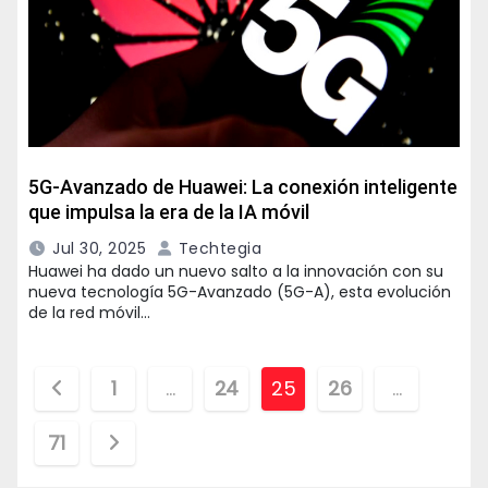
5G-Avanzado de Huawei: La conexión inteligente
que impulsa la era de la IA móvil
Jul 30, 2025
Techtegia
Huawei ha dado un nuevo salto a la innovación con su
nueva tecnología 5G-Avanzado (5G-A), esta evolución
de la red móvil…
Paginación
1
…
24
25
26
…
de
71
entradas