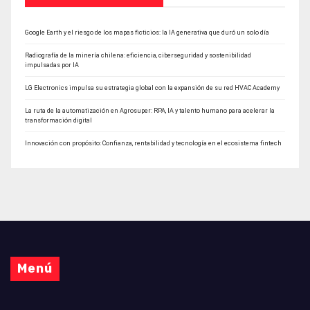
Google Earth y el riesgo de los mapas ficticios: la IA generativa que duró un solo día
Radiografía de la minería chilena: eficiencia, ciberseguridad y sostenibilidad
impulsadas por IA
LG Electronics impulsa su estrategia global con la expansión de su red HVAC Academy
La ruta de la automatización en Agrosuper: RPA, IA y talento humano para acelerar la
transformación digital
Innovación con propósito: Confianza, rentabilidad y tecnología en el ecosistema fintech
Menú