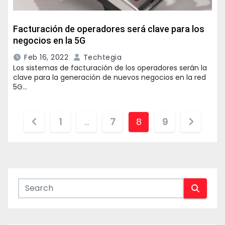
Facturación de operadores será clave para los
negocios en la 5G
Feb 16, 2022
Techtegia
Los sistemas de facturación de los operadores serán la
clave para la generación de nuevos negocios en la red
5G…
Paginación
1
…
7
8
9
de
entradas