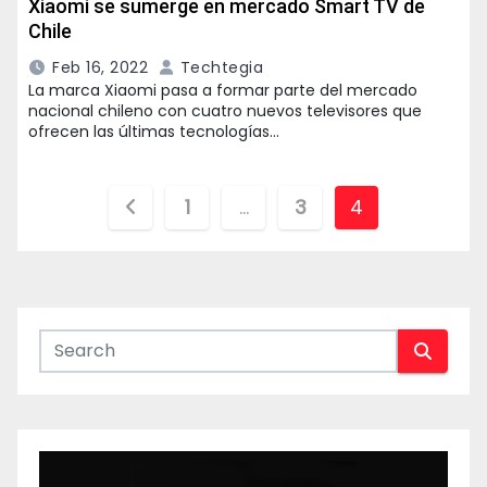
Xiaomi se sumerge en mercado Smart TV de
Chile
Feb 16, 2022
Techtegia
La marca Xiaomi pasa a formar parte del mercado
nacional chileno con cuatro nuevos televisores que
ofrecen las últimas tecnologías…
Paginación
1
…
3
4
de
entradas