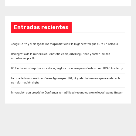
Entradas recientes
Google Earth y el riesgo de los mapas ficticios: la IA generativa que duró un solo día
Radiografía de la minería chilena: eficiencia, ciberseguridad y sostenibilidad
impulsadas por IA
LG Electronics impulsa su estrategia global con la expansión de su red HVAC Academy
La ruta de la automatización en Agrosuper: RPA, IA y talento humano para acelerar la
transformación digital
Innovación con propósito: Confianza, rentabilidad y tecnología en el ecosistema fintech