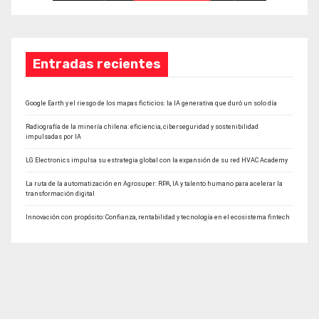
Entradas recientes
Google Earth y el riesgo de los mapas ficticios: la IA generativa que duró un solo día
Radiografía de la minería chilena: eficiencia, ciberseguridad y sostenibilidad
impulsadas por IA
LG Electronics impulsa su estrategia global con la expansión de su red HVAC Academy
La ruta de la automatización en Agrosuper: RPA, IA y talento humano para acelerar la
transformación digital
Innovación con propósito: Confianza, rentabilidad y tecnología en el ecosistema fintech